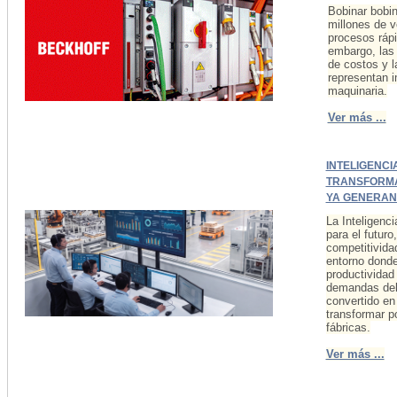
Bobinar bobin
millones de v
procesos rápi
embargo, las 
de costos y l
representan i
maquinaria.
Ver más ...
INTELIGENCI
TRANSFORMA
YA GENERAN
La Inteligenci
para el futuro
competitivida
entorno donde
productividad
demandas del
convertido en
transformar p
fábricas.
Ver más ...