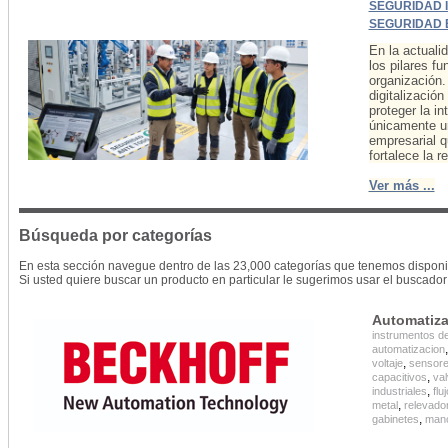
SEGURIDAD 
SEGURIDAD 
En la actualid
los pilares f
organización.
digitalizació
proteger la in
únicamente un
empresarial q
fortalece la 
Ver más ...
Búsqueda por categorías
En esta sección navegue dentro de las 23,000 categorías que tenemos disponi
Si usted quiere buscar un producto en particular le sugerimos usar el buscador 
Automatiza
instrumentos d
automatizacion
,
voltaje
sensore
,
capacitivos
val
,
industriales
flu
,
metal
relevado
,
gabinetes
man