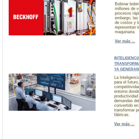
Bobinar bobin
millones de v
procesos rápi
embargo, las 
de costos y l
representan i
maquinaria.
Ver más ...
INTELIGENCI
TRANSFORMA
YA GENERAN
La Inteligenci
para el futuro
competitivida
entorno donde
productividad
demandas del
convertido en
transformar p
fábricas.
Ver más ...