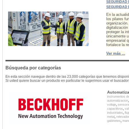
SEGURIDAD 
SEGURIDAD 
En la actualid
los pilares f
organización.
digitalizació
proteger la in
únicamente un
empresarial q
fortalece la 
Ver más ...
Búsqueda por categorías
En esta sección navegue dentro de las 23,000 categorías que tenemos disponi
Si usted quiere buscar un producto en particular le sugerimos usar el buscador 
Automatiza
instrumentos d
automatizacion
,
voltaje
sensore
,
capacitivos
val
,
industriales
flu
,
metal
relevado
,
gabinetes
man