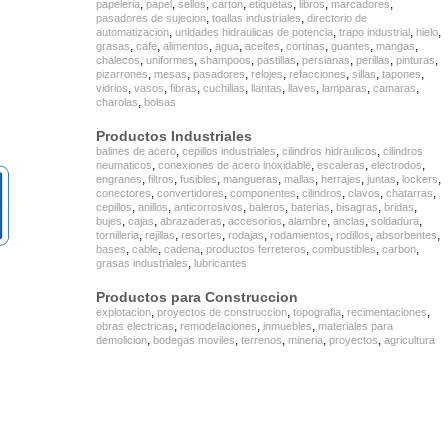
,
,
,
,
,
,
,
papeleria
papel
sellos
carton
etiquetas
libros
marcadores
,
,
pasadores de sujecion
toallas industriales
directorio de
,
,
,
,
automatizacion
unidades hidraulicas de potencia
trapo industrial
hielo
,
,
,
,
,
,
,
,
grasas
cafe
alimentos
agua
aceites
cortinas
guantes
mangas
,
,
,
,
,
,
,
chalecos
uniformes
shampoos
pastillas
persianas
perillas
pinturas
,
,
,
,
,
,
,
pizarrones
mesas
pasadores
relojes
refacciones
sillas
tapones
,
,
,
,
,
,
,
,
vidrios
vasos
fibras
cuchillas
llantas
llaves
lamparas
camaras
,
charolas
bolsas
Productos Industriales
,
,
,
balines de acero
cepillos industriales
cilindros hidraulicos
cilindros
,
,
,
,
neumaticos
conexiones de acero inoxidable
escaleras
electrodos
,
,
,
,
,
,
,
,
engranes
filtros
fusibles
mangueras
mallas
herrajes
juntas
lockers
,
,
,
,
,
,
conectores
convertidores
componentes
cilindros
clavos
chatarras
,
,
,
,
,
,
,
cepillos
anillos
anticorrosivos
baleros
baterias
bisagras
bridas
,
,
,
,
,
,
,
bujes
cajas
abrazaderas
accesorios
alambre
anclas
soldadura
,
,
,
,
,
,
,
tornilleria
rejillas
resortes
rodajas
rodamientos
rodillos
absorbentes
,
,
,
,
,
,
bases
cable
cadena
productos ferreteros
combustibles
carbon
,
grasas industriales
lubricantes
Productos para Construccion
,
,
,
,
explotacion
proyectos de construccion
topografia
recimentaciones
,
,
,
obras electricas
remodelaciones
inmuebles
materiales para
,
,
,
,
,
demolicion
bodegas moviles
terrenos
mineria
proyectos
agricultura