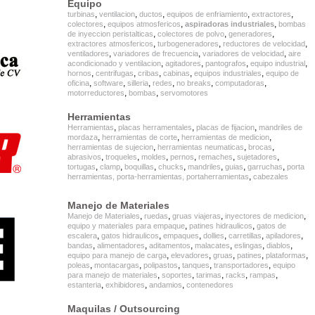
Equipo
,
,
,
,
,
turbinas
ventilacion
ductos
equipos de enfriamiento
extractores
,
,
,
colectores
equipos atmosfericos
aspiradoras industriales
bombas
,
,
,
de inyeccion peristalticas
colectores de polvo
generadores
,
,
,
extractores atmosfericos
turbogeneradores
reductores de velocidad
,
,
,
ventiladores
variadores de frecuencia
variadores de velocidad
aire
,
,
,
,
acondicionado y ventilacion
agitadores
pantografos
equipo industrial
,
,
,
,
,
hornos
centrifugas
cribas
cabinas
equipos industriales
equipo de
,
,
,
,
,
,
oficina
software
silleria
redes
no breaks
computadoras
,
,
motorreductores
bombas
servomotores
Herramientas
,
,
,
Herramientas
placas herramentales
placas de fijacion
mandriles de
,
,
,
mordaza
herramientas de corte
herramientas de medicion
,
,
,
herramientas de sujecion
herramientas neumaticas
brocas
,
,
,
,
,
,
abrasivos
troqueles
moldes
pernos
remaches
sujetadores
,
,
,
,
,
,
,
tortugas
clamp
boquillas
chucks
mandriles
guias
garruchas
porta
,
herramientas, porta-herramientas, portaherramientas
cabezales
Manejo de Materiales
,
,
,
,
Manejo de Materiales
ruedas
gruas viajeras
inyectores de medicion
,
,
equipo y materiales para empaque
patines hidraulicos
gatos de
,
,
,
,
,
,
escalera
gatos hidraulicos
empaques
dollies
carretillas
apiladores
,
,
,
,
,
,
bandas
alimentadores
aditamentos
malacates
eslingas
diablos
,
,
,
,
,
equipo para manejo de carga
elevadores
gruas
patines
plataformas
,
,
,
,
,
poleas
montacargas
polipastos
tanques
transportadores
equipo
,
,
,
,
,
para manejo de materiales
soportes
tarimas
racks
rampas
,
,
,
estanteria
exhibidores
andamios
contenedores
Maquilas / Outsourcing