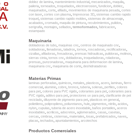
,
,
,
,
doblez de lamina
mantenimiento industrial
mecanizados
maquila
,
,
,
,
,
,
paileria
torneados
troquelados
electroerosion
fundicion
doblez
,
,
,
,
maquinados
corte
afilado
movimientos de maquinaria pesada
cortes
,
,
,
con laser
cortes con plasma
Impresoras 3D
sistemas cambio rapido
,
,
,
troquel
sistemas cambio rapido moldes
sistemas de almacenaje
,
,
,
,
,
acabados
cromado
maquila de pintura
recubrimientos
pulidos
,
,
,
,
,
serigrafia
montajes
sellados
termoformados
fabricacion
estampado
Maquinaria
,
,
,
dobladoras de tubo
maquinas cnc
centros de maquinado cnc
,
,
,
,
,
,
soldadoras
llenadoras
taladros
tornos
roscadoras
rectificadoras
,
,
,
,
,
,
cizallas
afiladoras
fresadoras
prensas hidraulicas
pulidoras
molinos
,
,
,
,
,
sierras cinta
tornos cnc
dobladoras
troqueladoras
roladoras
,
,
,
prensas
punzonadoras
maquinaria para deformacion de lamina
,
,
maquinaria cnc
maquinaria de corte
deshidratadoras
Materias Primas
,
,
,
,
,
,
laminas perforadas
quimicos
metales
plasticos
acero
laminas
fierro
,
,
,
,
,
,
,
comercial
aluminio
cobre
bronce
tuberia
soleras
perfiles
colores
,
,
,
para pet
colores para PVC rigido
colorantes para pet
colorantes para
,
,
,
PVC rigido
aditivo para pet
protectores uv para pet
clarificante de pet
,
,
,
reciclado
diluyente de pigmento para pet
plasticos en general
,
,
,
,
,
,
,
polietileno
polipropileno
poliuretanos
hule
pigmentos
nitrilo
acidos
,
,
,
,
nylon
cupulas
tuberia de acero inoxidable
baños portatiles
aceros
,
,
,
,
,
,
inoxidables
acrilicos
adocretos
aglomerados
casas
casetas
,
,
,
,
,
,
,
cercas
cimbras
cisternas
materiales
losas
prefabricados
naves
,
,
,
placas
techados
apuntalamientos
arcotechos
Productos Comerciales