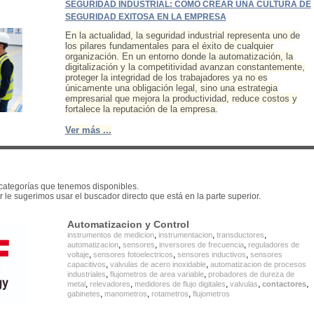
SEGURIDAD INDUSTRIAL: CÓMO CREAR UNA CULTURA DE
SEGURIDAD EXITOSA EN LA EMPRESA
En la actualidad, la seguridad industrial representa uno de
los pilares fundamentales para el éxito de cualquier
organización. En un entorno donde la automatización, la
digitalización y la competitividad avanzan constantemente,
proteger la integridad de los trabajadores ya no es
únicamente una obligación legal, sino una estrategia
empresarial que mejora la productividad, reduce costos y
fortalece la reputación de la empresa.
Ver más ...
categorías que tenemos disponibles.
r le sugerimos usar el buscador directo que está en la parte superior.
Automatizacion y Control
,
,
,
instrumentos de medicion
instrumentacion
transductores
,
,
,
automatizacion
sensores
inversores de frecuencia
reguladores de
,
,
,
voltaje
sensores fotoelectricos
sensores inductivos
sensores
,
,
capacitivos
valvulas de acero inoxidable
automatizacion de procesos
,
,
industriales
flujometros de area variable
probadores de dureza de
,
,
,
,
,
metal
relevadores
medidores de flujo digitales
valvulas
contactores
,
,
,
gabinetes
manometros
rotametros
flujometros