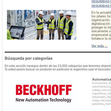
SEGURIDAD 
SEGURIDAD 
En la actualid
los pilares f
organización.
digitalizació
proteger la in
únicamente un
empresarial q
fortalece la 
Ver más ...
Búsqueda por categorías
En esta sección navegue dentro de las 23,000 categorías que tenemos disponi
Si usted quiere buscar un producto en particular le sugerimos usar el buscador 
Automatiza
instrumentos d
automatizacion
,
voltaje
sensore
,
capacitivos
val
,
industriales
flu
,
metal
relevado
,
gabinetes
man