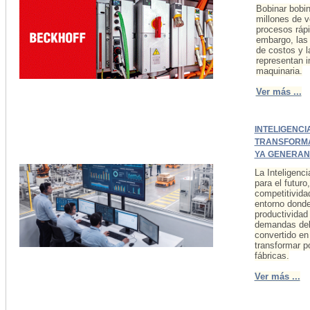
Bobinar bobin
millones de v
procesos rápi
embargo, las 
de costos y l
representan i
maquinaria.
Ver más ...
INTELIGENCI
TRANSFORMA
YA GENERAN
La Inteligenci
para el futuro
competitivida
entorno donde
productividad
demandas del
convertido en
transformar p
fábricas.
Ver más ...