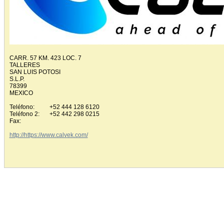
CARR. 57 KM. 423 LOC. 7
TALLERES
SAN LUIS POTOSI
S.L.P.
78399
MEXICO
Teléfono:
+52 444 128 6120
Teléfono 2:
+52 442 298 0215
Fax:
http://https://www.calvek.com/