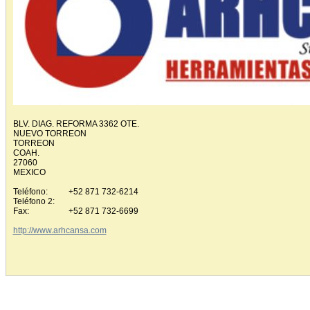
BLV. DIAG. REFORMA 3362 OTE.
NUEVO TORREON
TORREON
COAH.
27060
MEXICO
Teléfono:
+52 871 732-6214
Teléfono 2:
Fax:
+52 871 732-6699
http://www.arhcansa.com