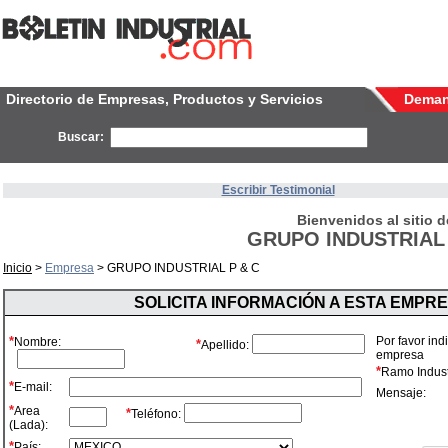
Directorio de Empresas, Productos y Servicios
Dema
Buscar:
Escribir Testimonial
Bienvenidos al sitio d
GRUPO INDUSTRIAL 
Inicio
>
Empresa
> GRUPO INDUSTRIAL P & C
SOLICITA INFORMACIÓN A ESTA EMPR
*
Por favor ind
Nombre:
*
Apellido:
empresa
*
Ramo Industr
*
E-mail:
Mensaje:
*
Area
*
Teléfono:
(Lada):
*
País: