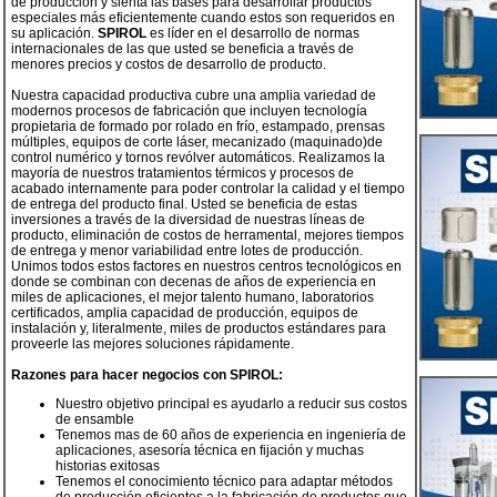
de producción y sienta las bases para desarrollar productos
especiales más eficientemente cuando estos son requeridos en
su aplicación.
SPIROL
es líder en el desarrollo de normas
internacionales de las que usted se beneficia a través de
menores precios y costos de desarrollo de producto.
Nuestra capacidad productiva cubre una amplia variedad de
modernos procesos de fabricación que incluyen tecnología
propietaria de formado por rolado en frío, estampado, prensas
múltiples, equipos de corte láser, mecanizado (maquinado)de
control numérico y tornos revólver automáticos. Realizamos la
mayoría de nuestros tratamientos térmicos y procesos de
acabado internamente para poder controlar la calidad y el tiempo
de entrega del producto final. Usted se beneficia de estas
inversiones a través de la diversidad de nuestras líneas de
producto, eliminación de costos de herramental, mejores tiempos
de entrega y menor variabilidad entre lotes de producción.
Unimos todos estos factores en nuestros centros tecnológicos en
donde se combinan con decenas de años de experiencia en
miles de aplicaciones, el mejor talento humano, laboratorios
certificados, amplia capacidad de producción, equipos de
instalación y, literalmente, miles de productos estándares para
proveerle las mejores soluciones rápidamente.
Razones para hacer negocios con SPIROL:
Nuestro objetivo principal es ayudarlo a reducir sus costos
de ensamble
Tenemos mas de 60 años de experiencia en ingeniería de
aplicaciones, asesoría técnica en fijación y muchas
historias exitosas
Tenemos el conocimiento técnico para adaptar métodos