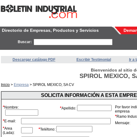
Directorio de Empresas, Productos y Servicios
Dema
Buscar:
Descargar catálogo PDF
Escribir Testimonial
Ir a
Bienvenidos al sitio d
SPIROL MEXICO, S
Inicio
>
Empresa
> SPIROL MEXICO, SA CV
SOLICITA INFORMACIÓN A ESTA EMPR
*
Por favor ind
Nombre:
*
Apellido:
empresa
*
Ramo Industr
*
E-mail:
Mensaje:
*
Area
*
Teléfono:
(Lada):