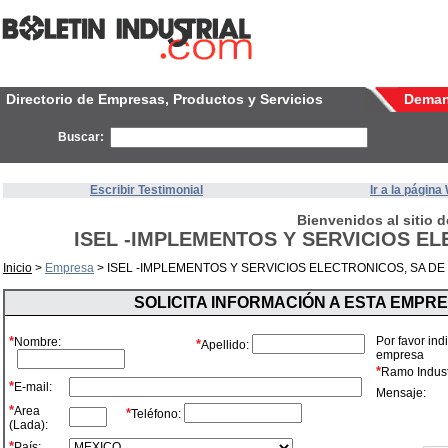
Directorio de Empresas, Productos y Servicios
Dema
Buscar:
Escribir Testimonial
Ir a la págin
Bienvenidos al sitio d
ISEL -IMPLEMENTOS Y SERVICIOS EL
Inicio
>
Empresa
> ISEL -IMPLEMENTOS Y SERVICIOS ELECTRONICOS, SA DE
SOLICITA INFORMACIÓN A ESTA EMPR
*
Por favor ind
Nombre:
*
Apellido:
empresa
*
Ramo Industr
*
E-mail:
Mensaje:
*
Area
*
Teléfono:
(Lada):
*
País: