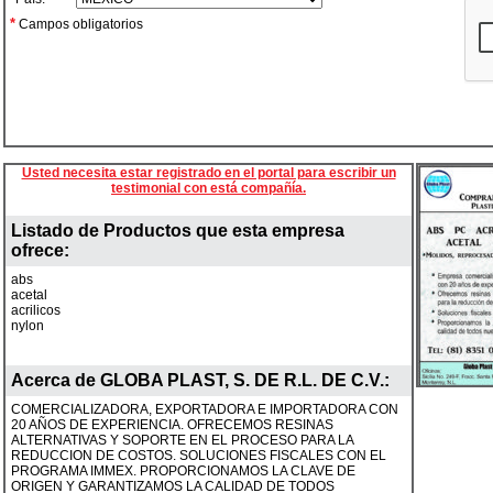
*
Campos obligatorios
Usted necesita estar registrado en el portal para escribir un
testimonial con está compañía.
Listado de Productos que esta empresa
ofrece:
abs
acetal
acrilicos
nylon
Acerca de
GLOBA PLAST, S. DE R.L. DE C.V.
:
COMERCIALIZADORA, EXPORTADORA E IMPORTADORA CON
20 AÑOS DE EXPERIENCIA. OFRECEMOS RESINAS
ALTERNATIVAS Y SOPORTE EN EL PROCESO PARA LA
REDUCCION DE COSTOS. SOLUCIONES FISCALES CON EL
PROGRAMA IMMEX. PROPORCIONAMOS LA CLAVE DE
ORIGEN Y GARANTIZAMOS LA CALIDAD DE TODOS