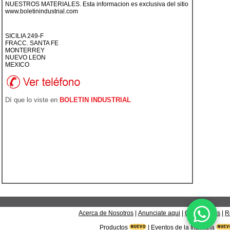
NUESTROS MATERIALES. Esta informacion es exclusiva del sitio
www.boletinindustrial.com
SICILIA 249-F
FRACC. SANTA FE
MONTERREY
NUEVO LEON
MEXICO
Dí que lo viste en
BOLETIN INDUSTRIAL
Acerca de Nosotros
|
Anunciate aqui
|
Contáctanos
|
R
Productos
|
Eventos de la Industria