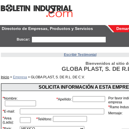
Directorio de Empresas, Productos y Servicios
Dema
Buscar:
Escribir Testimonial
Bienvenidos al sitio d
GLOBA PLAST, S. DE R.L
Inicio
>
Empresa
> GLOBA PLAST, S. DE R.L. DE C.V.
SOLICITA INFORMACIÓN A ESTA EMPR
*
Por favor ind
Nombre:
*
Apellido:
empresa
*
Ramo Industr
*
E-mail:
Mensaje:
*
Area
*
Teléfono:
(Lada):
*
País: