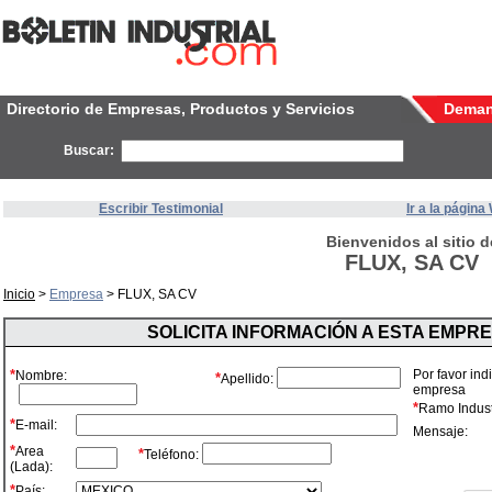
Directorio de Empresas, Productos y Servicios
Dema
Buscar:
Escribir Testimonial
Ir a la págin
Bienvenidos al sitio d
FLUX, SA CV
Inicio
>
Empresa
> FLUX, SA CV
SOLICITA INFORMACIÓN A ESTA EMPR
*
Por favor ind
Nombre:
*
Apellido:
empresa
*
Ramo Industr
*
E-mail:
Mensaje:
*
Area
*
Teléfono:
(Lada):
*
País: