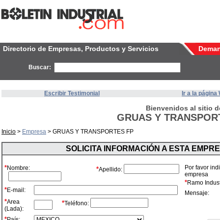
Directorio de Empresas, Productos y Servicios
Dema
Buscar:
Escribir Testimonial
Ir a la págin
Bienvenidos al sitio d
GRUAS Y TRANSPOR
Inicio
>
Empresa
> GRUAS Y TRANSPORTES FP
SOLICITA INFORMACIÓN A ESTA EMPR
*
Por favor ind
Nombre:
*
Apellido:
empresa
*
Ramo Industr
*
E-mail:
Mensaje:
*
Area
*
Teléfono:
(Lada):
*
País: