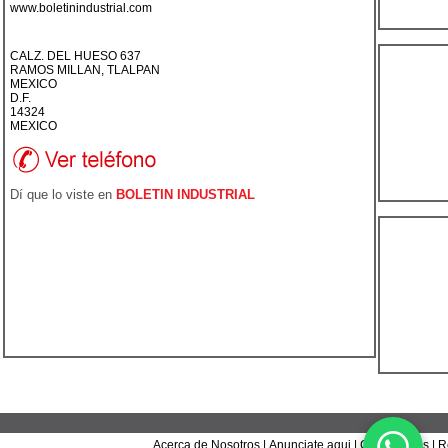
www.boletinindustrial.com
CALZ. DEL HUESO 637
RAMOS MILLAN, TLALPAN
MEXICO
D.F.
14324
MEXICO
Dí que lo viste en
BOLETIN INDUSTRIAL
Acerca de Nosotros
|
Anunciate aqui
|
Contáctanos
|
R