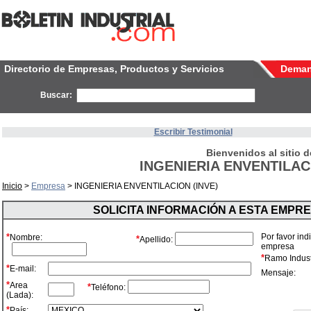
Directorio de Empresas, Productos y Servicios
Dema
Buscar:
Escribir Testimonial
Bienvenidos al sitio d
INGENIERIA ENVENTILACI
Inicio
>
Empresa
> INGENIERIA ENVENTILACION (INVE)
SOLICITA INFORMACIÓN A ESTA EMPR
*
Por favor ind
Nombre:
*
Apellido:
empresa
*
Ramo Industr
*
E-mail:
Mensaje:
*
Area
*
Teléfono:
(Lada):
*
País: