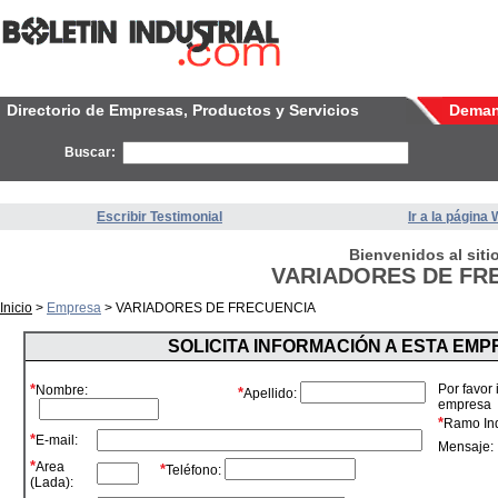
Directorio de Empresas, Productos y Servicios
Dema
Buscar:
Escribir Testimonial
Ir a la página
Bienvenidos al siti
VARIADORES DE FR
Inicio
>
Empresa
> VARIADORES DE FRECUENCIA
SOLICITA INFORMACIÓN A ESTA EM
*
Por favor
Nombre:
*
Apellido:
empresa
*
Ramo Ind
*
E-mail:
Mensaje:
*
Area
*
Teléfono:
(Lada):