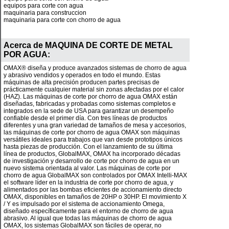
equipos para corte con agua
maquinaria para construccion
maquinaria para corte con chorro de agua
Acerca de
MAQUINA DE CORTE DE METAL
POR AGUA
:
OMAX® diseña y produce avanzados sistemas de chorro de agua
y abrasivo vendidos y operados en todo el mundo. Estas
máquinas de alta precisión producen partes precisas de
prácticamente cualquier material sin zonas afectadas por el calor
(HAZ). Las máquinas de corte por chorro de agua OMAX están
diseñadas, fabricadas y probadas como sistemas completos e
integrados en la sede de USA para garantizar un desempeño
confiable desde el primer día. Con tres líneas de productos
diferentes y una gran variedad de tamaños de mesa y accesorios,
las máquinas de corte por chorro de agua OMAX son máquinas
versátiles ideales para trabajos que van desde prototipos únicos
hasta piezas de producción. Con el lanzamiento de su última
línea de productos, GlobalMAX, OMAX ha incorporado décadas
de investigación y desarrollo de corte por chorro de agua en un
nuevo sistema orientada al valor. Las máquinas de corte por
chorro de agua GlobalMAX son controlados por OMAX Intelli-MAX
el software líder en la industria de corte por chorro de agua, y
alimentados por las bombas eficientes de accionamiento directo
OMAX, disponibles en tamaños de 20HP o 30HP. El movimiento X
/ Y es impulsado por el sistema de accionamiento Omega,
diseñado específicamente para el entorno de chorro de agua
abrasivo. Al igual que todas las máquinas de chorro de agua
OMAX, los sistemas GlobalMAX son fáciles de operar, no