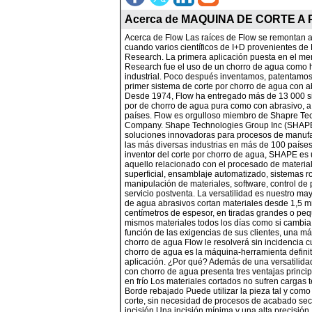
Acerca de
MAQUINA DE CORTE A 
Acerca de Flow Las raíces de Flow se remontan a
cuando varios científicos de I+D provenientes d
Research. La primera aplicación puesta en el me
Research fue el uso de un chorro de agua como 
industrial. Poco después inventamos, patentamos
primer sistema de corte por chorro de agua con 
Desde 1974, Flow ha entregado más de 13 000 si
por de chorro de agua pura como con abrasivo, a
países. Flow es orgulloso miembro de Shapre Te
Company. Shape Technologies Group Inc (SHAPE
soluciones innovadoras para procesos de manufac
las más diversas industrias en más de 100 paíse
inventor del corte por chorro de agua, SHAPE es 
aquello relacionado con el procesado de materia
superficial, ensamblaje automatizado, sistemas r
manipulación de materiales, software, control de
servicio postventa. La versatilidad es nuestro may
de agua abrasivos cortan materiales desde 1,5 
centímetros de espesor, en tiradas grandes o pequ
mismos materiales todos los días como si cambia
función de las exigencias de sus clientes, una m
chorro de agua Flow le resolverá sin incidencia c
chorro de agua es la máquina-herramienta definiti
aplicación. ¿Por qué? Además de una versatilidad
con chorro de agua presenta tres ventajas princi
en frío Los materiales cortados no sufren cargas 
Borde rebajado Puede utilizar la pieza tal y como
corte, sin necesidad de procesos de acabado se
incisión Una incisión mínima y una alta precisió