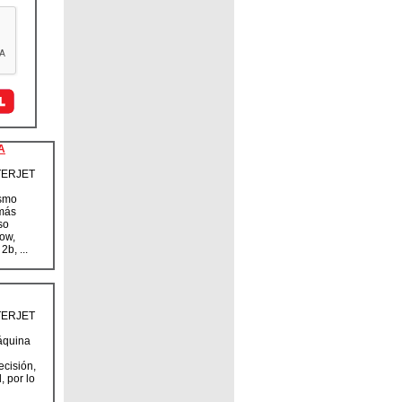
A
ERJET
smo
 más
so
ow,
b, ...
ERJET
quina
cisión,
, por lo