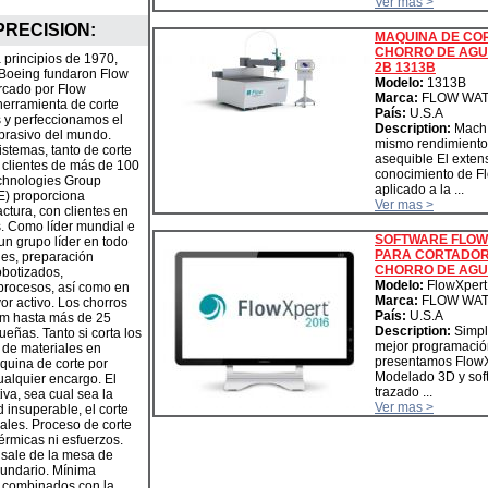
Ver mas >
PRECISION
:
MAQUINA DE CO
CHORRO DE AG
 principios de 1970,
2B 1313B
e Boeing fundaron Flow
Modelo:
1313B
rcado por Flow
Marca:
FLOW WAT
herramienta de corte
País:
U.S.A
 y perfeccionamos el
Description:
Mach 
abrasivo del mundo.
mismo rendimiento
stemas, tanto de corte
asequible El exten
 clientes de más de 100
conocimiento de Fl
chnologies Group
aplicado a la ...
) proporciona
Ver mas >
tura, con clientes en
s. Como líder mundial e
SOFTWARE FLOW
un grupo líder en todo
PARA CORTADOR
les, preparación
CHORRO DE AG
obotizados,
Modelo:
FlowXpert
 procesos, así como en
Marca:
FLOW WAT
or activo. Los chorros
País:
U.S.A
mm hasta más de 25
Description:
Simpl
eñas. Tanto si corta los
mejor programació
 de materiales en
presentamos FlowX
áquina de corte por
Modelado 3D y sof
ualquier encargo. El
trazado ...
va, sea cual sea la
Ver mas >
 insuperable, el corte
pales. Proceso de corte
térmicas ni esfuerzos.
 sale de la mesa de
cundario. Mínima
n, combinados con la