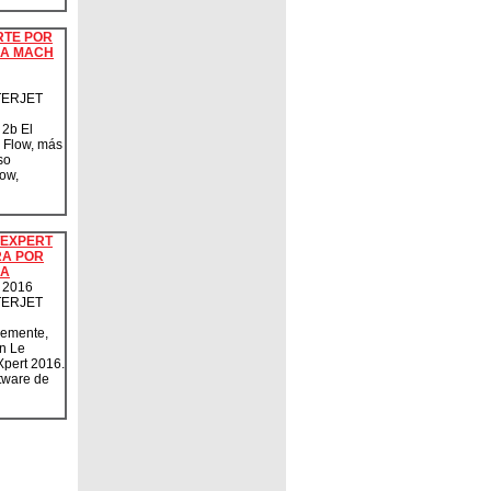
RTE POR
UA MACH
ERJET
2b El
 Flow, más
so
ow,
EXPERT
A POR
UA
 2016
ERJET
emente,
n Le
pert 2016.
tware de