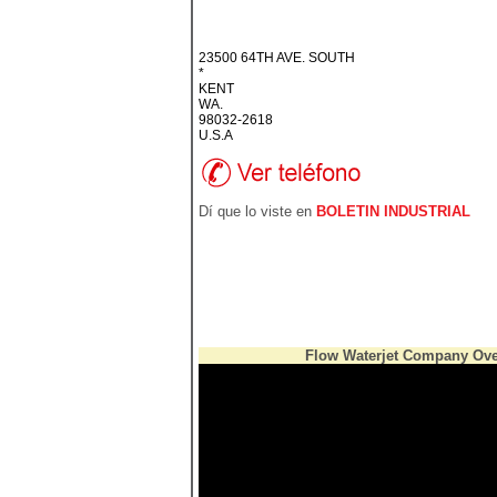
23500 64TH AVE. SOUTH
*
KENT
WA.
98032-2618
U.S.A
Dí que lo viste en
BOLETIN INDUSTRIAL
Flow Waterjet Company Ov