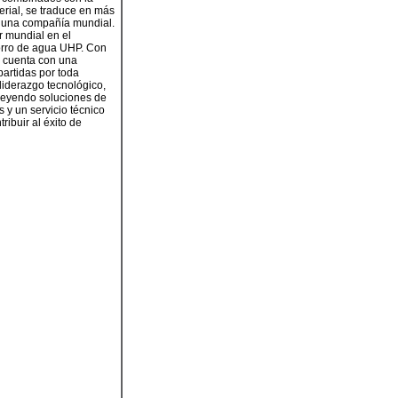
erial, se traduce en más
s una compañía mundial.
r mundial en el
horro de agua UHP. Con
w cuenta con una
partidas por toda
liderazgo tecnológico,
veyendo soluciones de
 y un servicio técnico
ribuir al éxito de