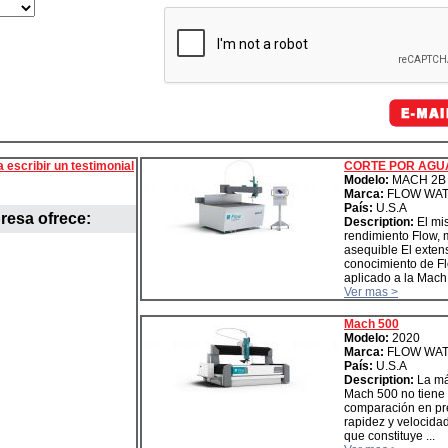
a escribir un testimonial
CORTE POR AGU
Modelo:
MACH 2B
Marca:
FLOW WAT
País:
U.S.A
resa ofrece:
Description:
El mi
rendimiento Flow,
asequible El exten
conocimiento de Fl
aplicado a la Mach 2
Ver mas >
Mach 500
Modelo:
2020
Marca:
FLOW WAT
País:
U.S.A
Description:
La má
Mach 500 no tiene
comparación en pre
rapidez y velocidad
que constituye ...