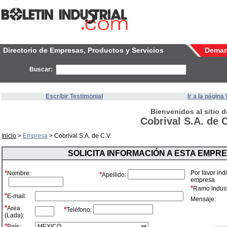
Directorio de Empresas, Productos y Servicios
Dema
Buscar:
Escribir Testimonial
Ir a la págin
Bienvenidos al sitio d
Cobrival S.A. de C
Inicio
>
Empresa
> Cobrival S.A. de C.V.
SOLICITA INFORMACIÓN A ESTA EMPR
*
Por favor ind
Nombre:
*
Apellido:
empresa
*
Ramo Industr
*
E-mail:
Mensaje:
*
Area
*
Teléfono:
(Lada):
*
País: