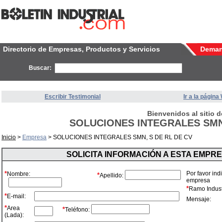
Directorio de Empresas, Productos y Servicios
Dema
Buscar:
Escribir Testimonial
Ir a la págin
Bienvenidos al sitio d
SOLUCIONES INTEGRALES SMN,
Inicio
>
Empresa
> SOLUCIONES INTEGRALES SMN, S DE RL DE CV
SOLICITA INFORMACIÓN A ESTA EMPR
*
Por favor ind
Nombre:
*
Apellido:
empresa
*
Ramo Industr
*
E-mail:
Mensaje:
*
Area
*
Teléfono:
(Lada):