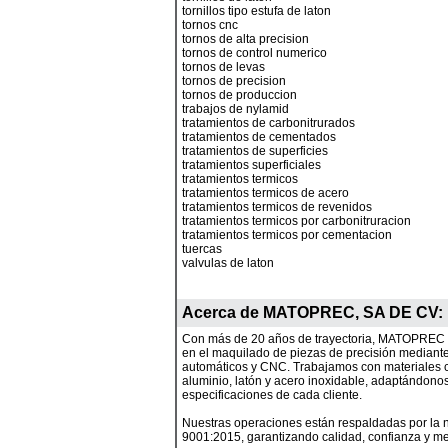
tornillos tipo estufa de laton
tornos cnc
tornos de alta precision
tornos de control numerico
tornos de levas
tornos de precision
tornos de produccion
trabajos de nylamid
tratamientos de carbonitrurados
tratamientos de cementados
tratamientos de superficies
tratamientos superficiales
tratamientos termicos
tratamientos termicos de acero
tratamientos termicos de revenidos
tratamientos termicos por carbonitruracion
tratamientos termicos por cementacion
tuercas
valvulas de laton
Acerca de
MATOPREC, SA DE CV
:
Con más de 20 años de trayectoria, MATOPREC e
en el maquilado de piezas de precisión mediante
automáticos y CNC. Trabajamos con materiales 
aluminio, latón y acero inoxidable, adaptándonos
especificaciones de cada cliente.
Nuestras operaciones están respaldadas por la
9001:2015, garantizando calidad, confianza y me