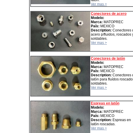
latón.
Ver mas >
Conectores de acero
Modelo:
Marca:
MATOPREC
País:
MEXICO
Description:
Conectores 
acero p/fluidos, roscados 
soldables.
Ver mas >
Conectores de latón
Modelo:
Marca:
MATOPREC
País:
MEXICO
Description:
Conectores 
latón para fluídos roscado
soldables.
Ver mas >
Espreas en latón
Modelo:
Marca:
MATOPREC
País:
MEXICO
Description:
Espreas en
latón roscadas.
Ver mas >