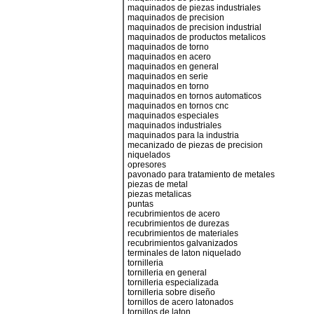
maquinados de piezas industriales
maquinados de precision
maquinados de precision industrial
maquinados de productos metalicos
maquinados de torno
maquinados en acero
maquinados en general
maquinados en serie
maquinados en torno
maquinados en tornos automaticos
maquinados en tornos cnc
maquinados especiales
maquinados industriales
maquinados para la industria
mecanizado de piezas de precision
niquelados
opresores
pavonado para tratamiento de metales
piezas de metal
piezas metalicas
puntas
recubrimientos de acero
recubrimientos de durezas
recubrimientos de materiales
recubrimientos galvanizados
terminales de laton niquelado
tornilleria
tornilleria en general
tornilleria especializada
tornilleria sobre diseño
tornillos de acero latonados
tornillos de laton