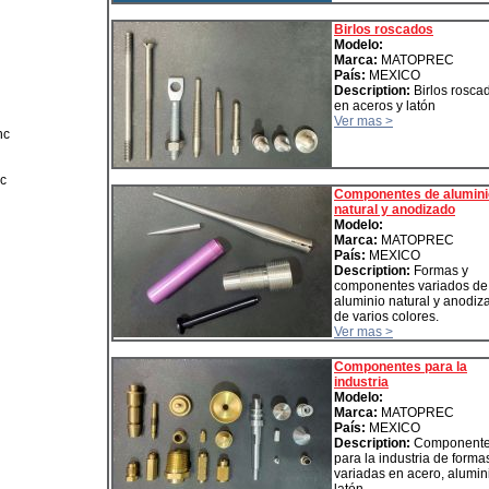
Birlos roscados
Modelo:
Marca:
MATOPREC
País:
MEXICO
Description:
Birlos rosca
en aceros y latón
Ver mas >
nc
nc
Componentes de alumini
natural y anodizado
Modelo:
Marca:
MATOPREC
País:
MEXICO
Description:
Formas y
componentes variados de
aluminio natural y anodiz
de varios colores.
Ver mas >
Componentes para la
industria
Modelo:
Marca:
MATOPREC
País:
MEXICO
Description:
Component
para la industria de forma
variadas en acero, alumin