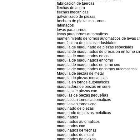
fabricacion de tuercas
flechas de acero
flechas mecanicas
galvanizado de piezas
hechura de piezas en tornos
latonados
levas para tornos
levas para tornos automaticos
mantenimiento de tornos automaticos de levas c
manufactura de piezas industriales
maquila de maquinado de piezas especiales
maquila de maquinados de precision en torno c
maquila de maquinados en cnc
maquila de maquinados en torno
maquila de maquinados en torno cnc
maquila de maquinados en tornos automaticos
Maquila de piezas de metal
maquila de piezas mecanicas
maquila en tornos automaticos
maquiladora de piezas en serie
maquilas de piezas cnc
maquilas de piezas pequeñas
maquilas en tornos automaticos
maquilas en tornos cnc
maquinado de piezas
maquinado de piezas metalicas
maquinados
maquinados automaticos
maquinados cnc
maquinados de flechas
maquinados de metal
maquinados de piezas