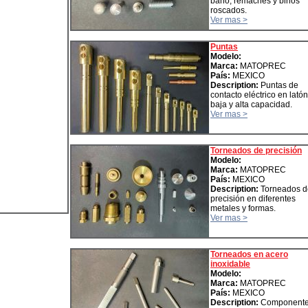
baño, remaches y birlos
roscados.
Ver mas >
Puntas
Modelo:
Marca:
MATOPREC
País:
MEXICO
Description:
Puntas de
contacto eléctrico en lató
baja y alta capacidad.
Ver mas >
Torneados de precisión
Modelo:
Marca:
MATOPREC
País:
MEXICO
Description:
Torneados d
precisión en diferentes
metales y formas.
Ver mas >
Torneados en acero
inoxidable
Modelo:
Marca:
MATOPREC
País:
MEXICO
Description:
Component