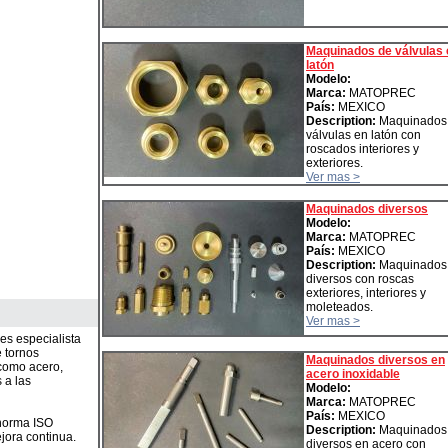
Maquinados de válvulas 
latón
Modelo:
Marca:
MATOPREC
País:
MEXICO
Description:
Maquinados
válvulas en latón con
roscados interiores y
exteriores.
Ver mas >
Maquinados diversos
Modelo:
Marca:
MATOPREC
País:
MEXICO
Description:
Maquinados
diversos con roscas
exteriores, interiores y
moleteados.
Ver mas >
s especialista
 tornos
Maquinados diversos en
como acero,
acero inoxidable
 a las
Modelo:
Marca:
MATOPREC
País:
MEXICO
 norma ISO
Description:
Maquinados
jora continua.
diversos en acero con