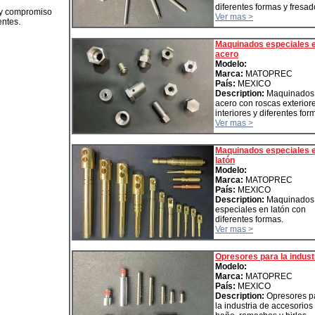
diferentes formas y fresad
 y compromiso
Ver mas >
entes.
Maquinados especiales 
acero
Modelo:
Marca:
MATOPREC
País:
MEXICO
Description:
Maquinados
acero con roscas exterior
interiores y diferentes for
Ver mas >
Maquinados especiales 
latón
Modelo:
Marca:
MATOPREC
País:
MEXICO
Description:
Maquinados
especiales en latón con
diferentes formas.
Ver mas >
Opresores para la indust
Modelo:
Marca:
MATOPREC
País:
MEXICO
Description:
Opresores p
la industria de accesorios