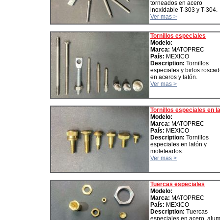
torneados en acero
inoxidable T-303 y T-304.
Ver mas >
Tornillos especiales
Modelo:
Marca:
MATOPREC
País:
MEXICO
Description:
Tornillos
especiales y birlos rosca
en aceros y latón.
Ver mas >
Tornillos especiales en l
Modelo:
Marca:
MATOPREC
País:
MEXICO
Description:
Tornillos
especiales en latón y
moleteados.
Ver mas >
Tuercas especiales
Modelo:
Marca:
MATOPREC
País:
MEXICO
Description:
Tuercas
especiales en acero, alum