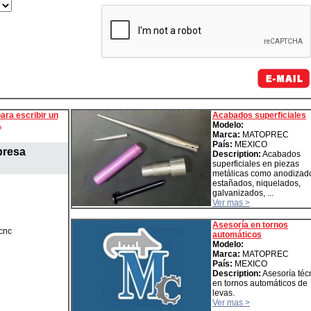
ara escribir un
Acabados superficiales
.
Modelo:
Marca:
MATOPREC
País:
MEXICO
presa
Description:
Acabados
superficiales en piezas
metálicas como anodizad
estañados, niquelados,
galvanizados, ...
Ver mas >
Asesoría en tornos
 cnc
automáticos
Modelo:
Marca:
MATOPREC
País:
MEXICO
Description:
Asesoría téc
en tornos automáticos de
levas.
Ver mas >