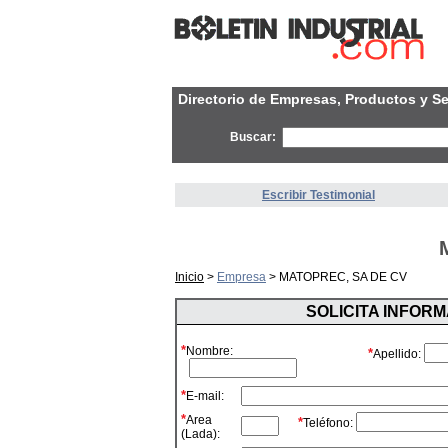
Directorio de Empresas, Productos y Se
Buscar:
Escribir Testimonial
Inicio
>
Empresa
> MATOPREC, SA DE CV
SOLICITA INFOR
*
Nombre:
*
Apellido:
*
E-mail:
*
Area
*
Teléfono:
(Lada):