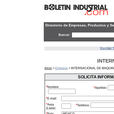
Directorio de Empresas, Productos y Se
Buscar:
Escribir 
INTER
Inicio
>
Empresa
> INTERNACIONAL DE MAQUIN
SOLICITA INFOR
*
Nombre:
*
Apellido:
*
E-mail:
*
Area
*
Teléfono:
(Lada):
*
País: