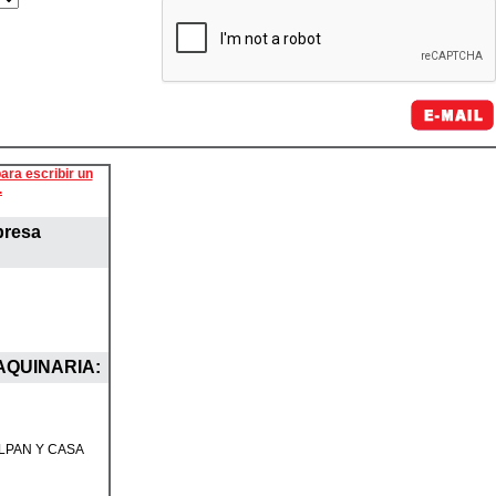
ara escribir un
.
presa
AQUINARIA
:
ALPAN Y CASA