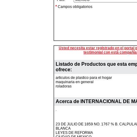
*
Campos obligatorios
Usted necesita estar registrado en el portal p
testimonial con está compañía
Listado de Productos que esta em
ofrece:
articulos de plastico para el hogar
maquinaria en general
roladoras
Acerca de
INTERNACIONAL DE M
.
23 DE JULIO DE 1859 NO. 1767 % B. CALPUL
BLANCA
LEYES DE REFORMA