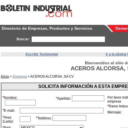
Directorio de Empresas, Productos y Servicios
Dema
Buscar:
Escribir Testimonial
Ir a la págin
Bienvenidos al sitio d
ACEROS ALCORSA, 
Inicio
>
Empresa
> ACEROS ALCORSA, SA CV
SOLICITA INFORMACIÓN A ESTA EMPR
*
Por favor ind
Nombre:
*
Apellido:
empresa
*
Ramo Industr
*
E-mail:
Mensaje:
*
Area
*
Teléfono:
(Lada):
*
País: