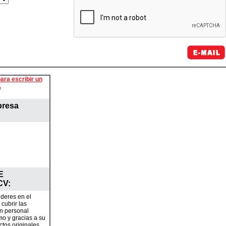
ara escribir un
.
presa
E
CV
:
deres en el
cubrir las
n personal
mo y gracias a su
tos originales,