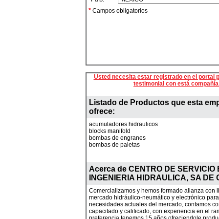
*
Campos obligatorios
Usted necesita estar registrado en el portal p
testimonial con está compañía
Listado de Productos que esta em
ofrece:
acumuladores hidraulicos
blocks manifold
bombas de engranes
bombas de paletas
Acerca de
CENTRO DE SERVICIO 
INGENIERIA HIDRAULICA, SA DE 
Comercializamos y hemos formado alianza con li
mercado hidráulico-neumático y electrónico para 
necesidades actuales del mercado, contamos co
capacitado y calificado, con experiencia en el ra
preferencia tenemos 15 años ofreciendole produc