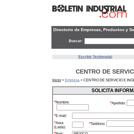
Directorio de Empresas, Productos y Se
Buscar:
Escribir Testimonial
CENTRO DE SERVICI
Inicio
>
Empresa
> CENTRO DE SERVICIO E INGE
SOLICITA INFOR
*
Nombre:
*
Apellido:
*
E-mail:
*
Area
*
Teléfono:
(Lada):
*
País: