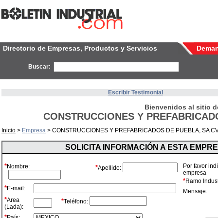
Directorio de Empresas, Productos y Servicios
Dema
Buscar:
Escribir Testimonial
Bienvenidos al sitio d
CONSTRUCCIONES Y PREFABRICADO
Inicio
>
Empresa
> CONSTRUCCIONES Y PREFABRICADOS DE PUEBLA, SA C
SOLICITA INFORMACIÓN A ESTA EMPR
*
Por favor ind
Nombre:
*
Apellido:
empresa
*
Ramo Industr
*
E-mail:
Mensaje:
*
Area
*
Teléfono:
(Lada):
*
País: