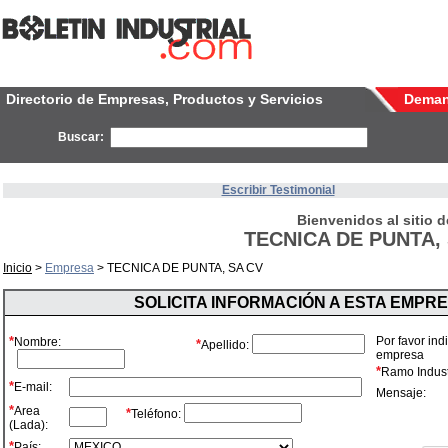
Directorio de Empresas, Productos y Servicios
Dema
Buscar:
Escribir Testimonial
Bienvenidos al sitio d
TECNICA DE PUNTA,
Inicio
>
Empresa
> TECNICA DE PUNTA, SA CV
SOLICITA INFORMACIÓN A ESTA EMPR
*
Por favor ind
Nombre:
*
Apellido:
empresa
*
Ramo Industr
*
E-mail:
Mensaje:
*
Area
*
Teléfono:
(Lada):
*
País: