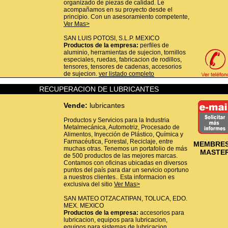
organizado de piezas de calidad. Le
acompañamos en su proyecto desde el
principio. Con un asesoramiento competente,
Ver Mas>
SAN LUIS POTOSI,
S.L.P.
MEXICO
Productos de la empresa:
perfiles de
aluminio, herramientas de sujecion, tornillos
especiales, ruedas, fabricacion de rodillos,
tensores, tensores de cadenas, accesorios
de sujecion.
ver listado completo
RECUPERACION DE LUBRICANTES
Vende:
lubricantes
Productos y Servicios para la Industria
Metalmecánica, Automotriz, Procesado de
Alimentos, Inyección de Plástico, Química y
Farmacéutica, Forestal, Reciclaje, entre
MEMBRES
muchas otras. Tenemos un portafolio de más
MASTE
de 500 productos de las mejores marcas.
Contamos con oficinas ubicadas en diversos
puntos del país para dar un servicio oportuno
a nuestros clientes.. Esta informacion es
exclusiva del sitio
Ver Mas>
SAN MATEO OTZACATIPAN, TOLUCA,
EDO.
MEX.
MEXICO
Productos de la empresa:
accesorios para
lubricacion, equipos para lubricacion,
equipos para sistemas de lubricacion