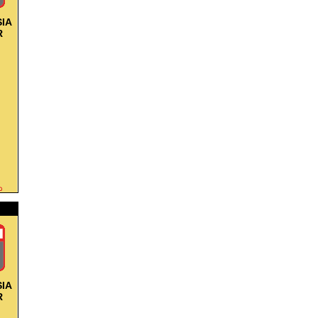
IA
R
IA
R