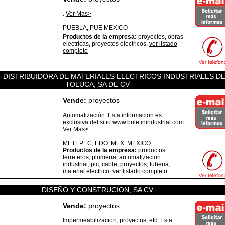
.
Ver Mas>
PUEBLA,
PUE
MEXICO
Productos de la empresa:
proyectos, obras
electricas, proyectos electricos.
ver listado
completo
 -DISTRIBUIDORA DE MATERIALES ELECTRICOS INDUSTRIALES D
TOLUCA, SA DE CV
Vende:
proyectos
Automatización. Esta informacion es
exclusiva del sitio www.boletinindustrial.com
Ver Mas>
METEPEC,
EDO. MEX.
MEXICO
Productos de la empresa:
productos
ferreteros, plomeria, automatizacion
industrial, plc, cable, proyectos, tuberia,
material electrico.
ver listado completo
DISEÑO Y CONSTRUCION, SA CV
Vende:
proyectos
Impermeabilizacion, proyectos, etc. Esta