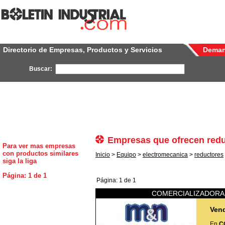
Directorio de Empresas, Productos y Servicios
Dema
Buscar:
Empresas que ofrecen redu
Para ver mas empresas
con productos similares
Inicio
>
Equipo
>
electromecanica
>
reductores
siga la liga
Página: 1 de 1
Página: 1 de 1
COMERCIALIZADORA 
Ven
En
C