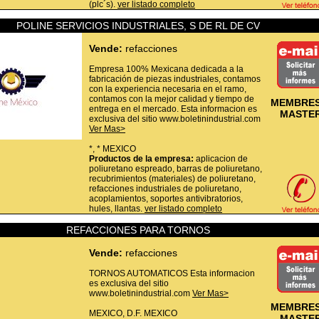
(plc´s).
ver listado completo
POLINE SERVICIOS INDUSTRIALES, S DE RL DE CV
Vende:
refacciones
Empresa 100% Mexicana dedicada a la
fabricación de piezas industriales, contamos
con la experiencia necesaria en el ramo,
contamos con la mejor calidad y tiempo de
MEMBRES
entrega en el mercado. Esta informacion es
MASTE
exclusiva del sitio www.boletinindustrial.com
Ver Mas>
*,
*
MEXICO
Productos de la empresa:
aplicacion de
poliuretano espreado, barras de poliuretano,
recubrimientos (materiales) de poliuretano,
refacciones industriales de poliuretano,
acoplamientos, soportes antivibratorios,
hules, llantas.
ver listado completo
REFACCIONES PARA TORNOS
Vende:
refacciones
TORNOS AUTOMATICOS Esta informacion
es exclusiva del sitio
www.boletinindustrial.com
Ver Mas>
MEMBRES
MEXICO,
D.F.
MEXICO
MASTE