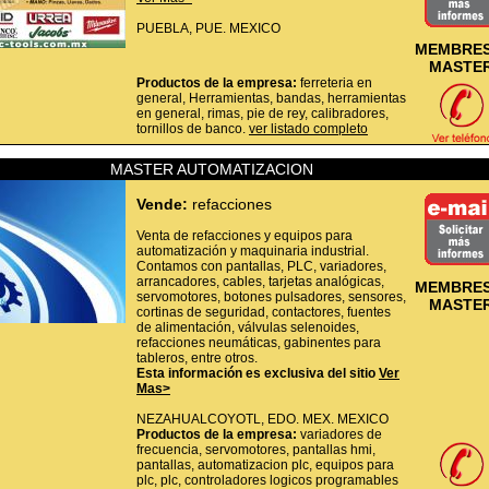
PUEBLA,
PUE.
MEXICO
MEMBRES
MASTE
Productos de la empresa:
ferreteria en
general, Herramientas, bandas, herramientas
en general, rimas, pie de rey, calibradores,
tornillos de banco.
ver listado completo
MASTER AUTOMATIZACION
Vende:
refacciones
Venta de refacciones y equipos para
automatización y maquinaria industrial.
Contamos con pantallas, PLC, variadores,
arrancadores, cables, tarjetas analógicas,
MEMBRES
servomotores, botones pulsadores, sensores,
MASTE
cortinas de seguridad, contactores, fuentes
de alimentación, válvulas selenoides,
refacciones neumáticas, gabinentes para
tableros, entre otros.
Esta información es exclusiva del sitio
Ver
Mas>
NEZAHUALCOYOTL,
EDO. MEX.
MEXICO
Productos de la empresa:
variadores de
frecuencia, servomotores, pantallas hmi,
pantallas, automatizacion plc, equipos para
plc, plc, controladores logicos programables