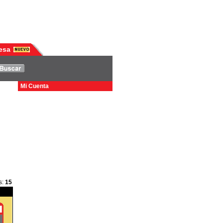
esa
Mi Cuenta
s
:
15