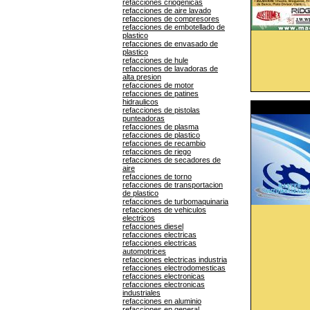
refacciones criogenicas
refacciones de aire lavado
refacciones de compresores
refacciones de embotellado de
plastico
refacciones de envasado de
plastico
refacciones de hule
refacciones de lavadoras de
alta presion
refacciones de motor
refacciones de patines
hidraulicos
refacciones de pistolas
punteadoras
refacciones de plasma
refacciones de plastico
refacciones de recambio
refacciones de riego
refacciones de secadores de
aire
refacciones de torno
refacciones de transportacion
de plastico
refacciones de turbomaquinaria
refacciones de vehiculos
electricos
refacciones diesel
refacciones electricas
refacciones electricas
automotrices
refacciones electricas industria
refacciones electrodomesticas
refacciones electronicas
refacciones electronicas
industriales
refacciones en aluminio
refacciones en general