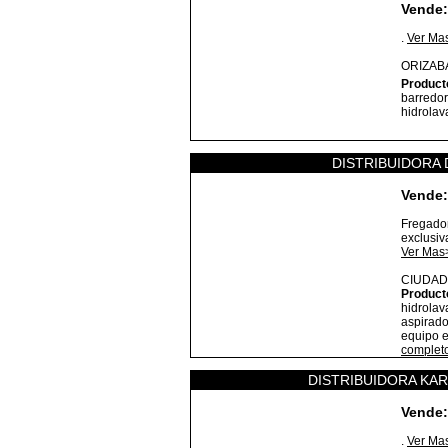
Vende:
.
Ver Ma
ORIZAB
Product
barredor
hidrolav
DISTRIBUIDORA 
Vende:
Fregador
exclusiv
Ver Mas
CIUDAD
Product
hidrolav
aspirado
equipo e
complet
DISTRIBUIDORA KA
Vende:
.
Ver Ma