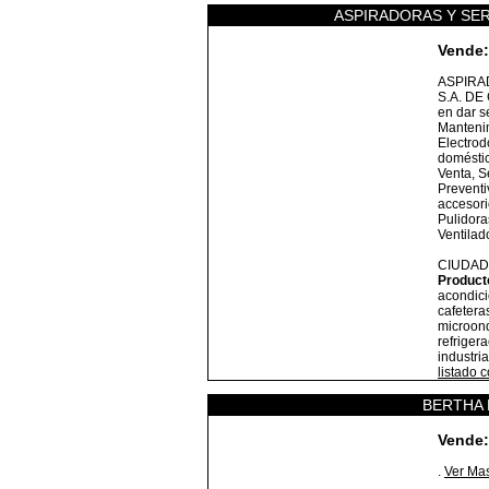
ASPIRADORAS Y SER
Vende:
ASPIRA
S.A. DE 
en dar s
Mantenim
Electrod
doméstic
Venta, S
Preventi
accesori
Pulidora
Ventilad
CIUDAD
Product
acondici
cafetera
microond
refriger
industri
listado 
BERTHA 
Vende:
.
Ver Ma