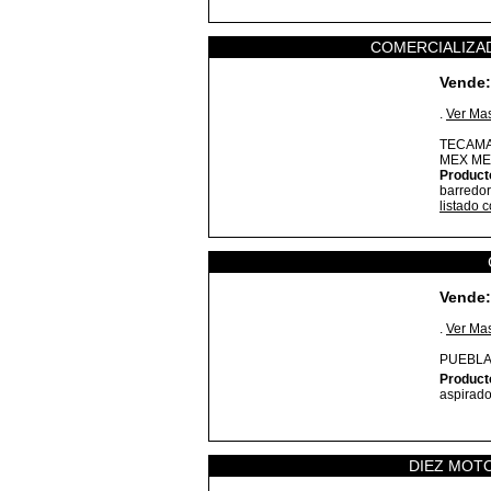
COMERCIALIZA
Vende:
.
Ver Ma
TECAMA
MEX
ME
Product
barredor
listado 
Vende:
.
Ver Ma
PUEBLA
Product
aspirado
DIEZ MOTO