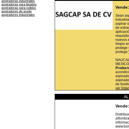
aspiradoras industriales
aspiradoras para liquidos
Vende:
aspiradoras para solidos
aspiradores de aceite
aspiradores industriales
Sean asp
industri
aspirar 
de extra
aplicaci
requisit
nuevos e
limpio e
protege 
protege
NAUCAL
MEXICO
Product
acondici
aspirado
aspirado
de fundi
ver list
AL
Vende:
Distribu
alfombra
informac
www.bole