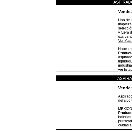
ASPIRAD
Vende:
Uno de l
limpieza
selecció
y fuera 
exclusiv
Ver Mas
Naucalp
Product
aspirado
liquidos
industria
ver list
ASPIR
Vende:
Aspirado
del siti
MEXICO
Product
baterias
purifica
celdas a