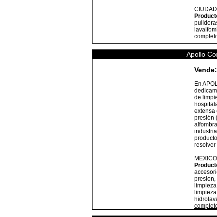
CIUDAD
Product
pulidora
lavalfom
complet
Apollo Co
Vende:
En APOL
dedicamo
de limpie
hospital
extensa 
presión (
alfombra
industri
producto
resolve
MEXICO
Product
accesori
presion,
limpieza
limpieza
hidrolav
complet