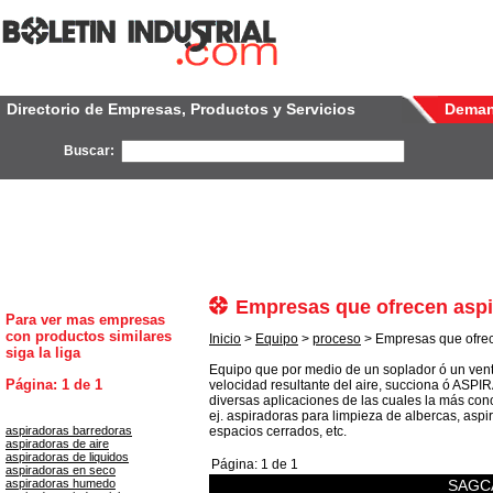
Directorio de Empresas, Productos y Servicios
Dema
Buscar:
Empresas que ofrecen asp
Para ver mas empresas
con productos similares
Inicio
>
Equipo
>
proceso
> Empresas que ofrec
siga la liga
Equipo que por medio de un soplador ó un venti
Página: 1 de 1
velocidad resultante del aire, succiona ó ASPIRA
diversas aplicaciones de las cuales la más cono
ej. aspiradoras para limpieza de albercas, as
aspiradoras barredoras
espacios cerrados, etc.
aspiradoras de aire
aspiradoras de liquidos
Página: 1 de 1
aspiradoras en seco
aspiradoras humedo
SAGCA