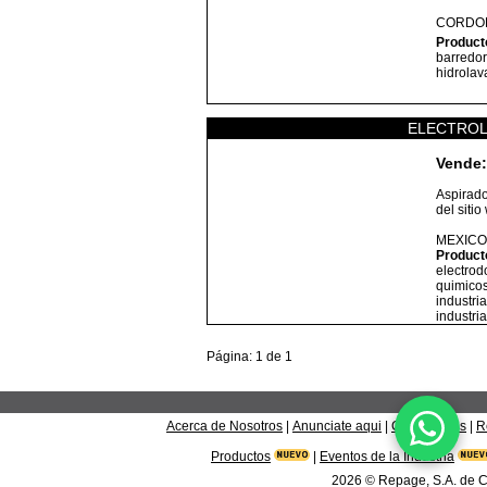
CORDO
Product
barredor
hidrolav
ELECTROL
Vende:
Aspirado
del siti
MEXICO
Product
electrod
quimicos
industri
industri
Página: 1 de 1
Acerca de Nosotros
|
Anunciate aqui
|
Contáctanos
|
R
Productos
|
Eventos de la Industria
2026
© Repage, S.A. de C