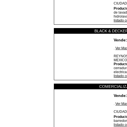
CIUDAD
Product
de lavad
hidrolav
listado 
BLACK & DECKER
Vende:
.
Ver Ma
REYNOS
MEXICO
Product
cerradur
electric
listado 
COMERCIALIZA
Vende:
.
Ver Ma
CIUDAD
Product
barredor
listado 