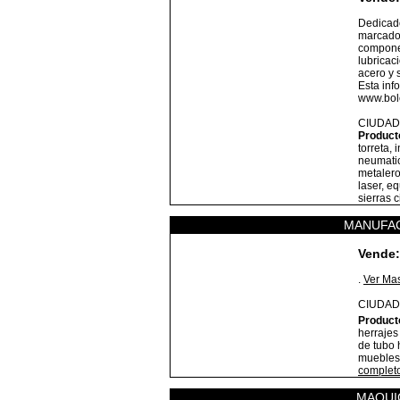
Dedicado
marcado 
componen
lubricac
acero y 
Esta inf
www.bole
CIUDAD
Product
torreta,
neumatic
metalero
laser, e
sierras c
MANUFAC
Vende:
.
Ver Ma
CIUDAD
Product
herrajes
de tubo 
muebles
complet
MAQUI