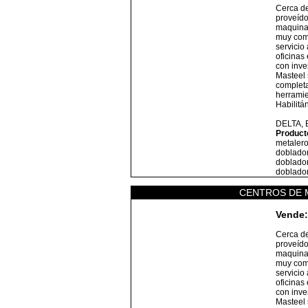
Cerca d
proveído
maquinar
muy comp
servicio 
oficinas
con inve
Masteel 
completa
herrami
Habilitá
DELTA,
Product
metalero
doblador
doblador
doblador
CENTROS DE 
Vende:
Cerca d
proveído
maquinar
muy comp
servicio 
oficinas
con inve
Masteel 