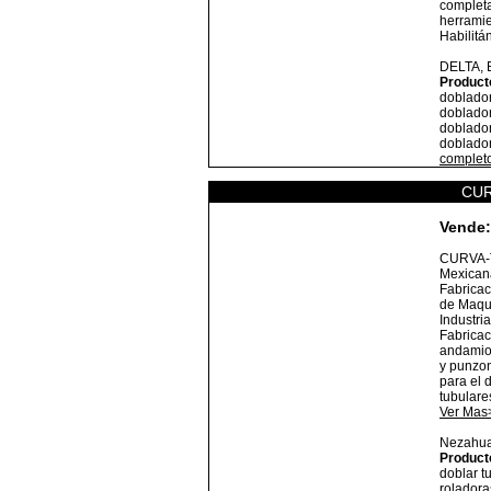
completa
herrami
Habilitá
DELTA,
Product
doblador
doblador
doblador
doblador
complet
CUR
Vende:
CURVA-
Mexicana
Fabricac
de Maqui
Industri
Fabricac
andamios
y punzon
para el 
tubulare
Ver Mas
Nezahua
Product
doblar t
roladora