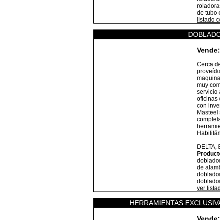
roladora
de tubo 
listado 
DOBLADO
Vende:
Cerca d
proveído
maquinar
muy comp
servicio 
oficinas
con inve
Masteel 
completa
herrami
Habilitá
DELTA,
Product
doblador
de alamb
doblador
doblador
ver list
HERRAMIENTAS EXCLUSIVA
Vende: