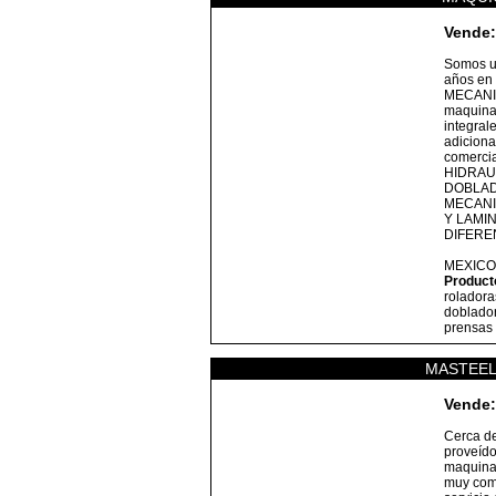
Vende:
Somos u
años en 
MECANIC
maquina
integral
adiciona
comerci
HIDRAU
DOBLAD
MECANI
Y LAMI
DIFERE
MEXICO
Product
roladoras
doblador
prensas 
MASTEEL
Vende:
Cerca d
proveído
maquinar
muy comp