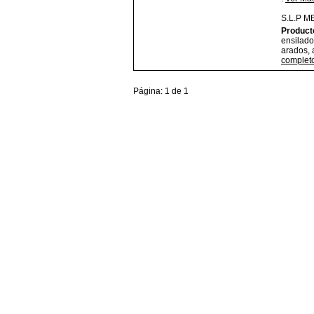
S.L.P
M
Product
ensilado
arados, 
complet
Página: 1 de 1