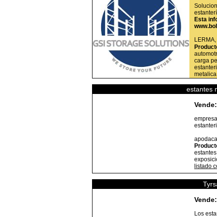
Solucion
estanter
Esta inf
www.bol
LERMA
Product
automotr
carga pe
estanter
metalica
estantes m
Vende:
empresa 
estanter
apodac
Product
estantes
exposici
listado 
Tyrs
Vende:
Los esta