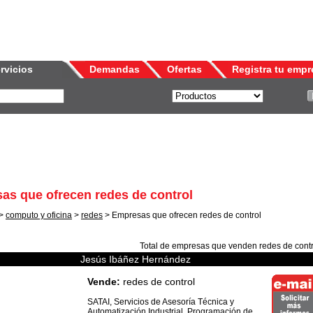
rvicios
Demandas
Ofertas
Registra tu empr
as que ofrecen redes de control
>
computo y oficina
>
redes
> Empresas que ofrecen redes de control
Total de empresas que venden
redes de contr
Jesús Ibáñez Hernández
Vende:
redes de control
SATAI, Servicios de Asesoría Técnica y
Automatización Industrial. Programación de