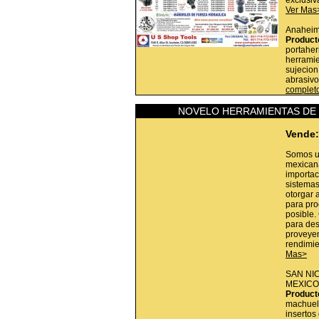
exclusiv
Ver Mas
Anahei
Product
portaher
herramie
sujecion
abrasivo
complet
NOVELO HERRAMIENTAS DE C
Vende:
Somos u
mexicana
importac
sistemas
otorgar 
para pro
posible.
para des
proveye
rendimie
Mas>
SAN NI
MEXICO
Product
machuelo
insertos