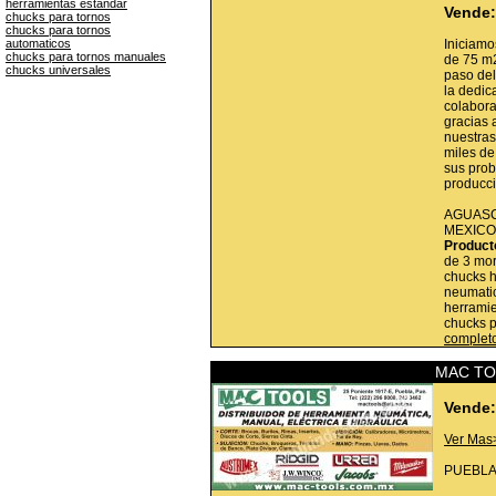
herramientas estandar
Vende:
chucks para tornos
chucks para tornos
automaticos
Iniciamo
chucks para tornos manuales
de 75 m
chucks universales
paso del
la dedic
colabora
gracias
nuestras
miles de
sus prob
producc
AGUASC
MEXICO
Product
de 3 mo
chucks h
neumati
herramie
chucks p
complet
MAC TO
Vende:
Ver Mas
PUEBLA