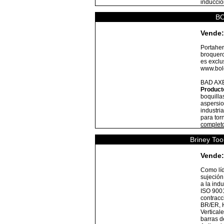
inducci
B
Vende:
Portaher
broquero
es exclus
www.bole
BAD AX
Product
boquilla
aspersio
industri
para tor
complet
Briney Too
Vende:
Como líd
sujeción
a la ind
ISO 9001
contracc
BR/ER, 
Vertical
barras d