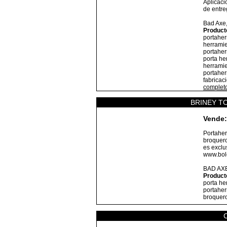
Aplicaci
de entre
Bad Axe
Product
portaher
herramie
portaher
porta he
herramie
portaher
fabricaci
complet
BRINEY T
Vende:
Portaher
broquero
es exclus
www.bole
BAD AX
Product
porta he
portaher
broquer