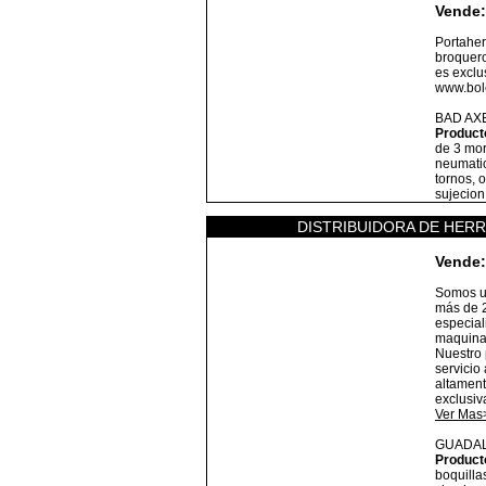
Vende:
Portaher
broquero
es exclus
www.bole
BAD AX
Product
de 3 mor
neumatic
tornos, o
sujecion
DISTRIBUIDORA DE HERR
Vende:
Somos u
más de 2
especial
maquinar
Nuestro 
servicio
altament
exclusiv
Ver Mas
GUADA
Product
boquilla