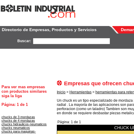
Directorio de Empresas, Productos y Servicios
Dema
Buscar:
Empresas que ofrecen chu
Para ver mas empresas
con productos similares
Inicio
>
Herramientas
>
herramientas para reten
siga la liga
Un chuck es un tipo especializado de mordaza p
Página: 1 de 1
radial . La mayoría de las aplicaciones son par
perforacion (como un taladro) Tambien son muy
en donde se requiere desbastar piezas metalic
chucks de 3 mordazas
chucks de 4 mordazas
Página: 1 de 1
chucks hidraulicos-neumaticos
CHUCK U
chucks neumaticos
chucks para maquinas-