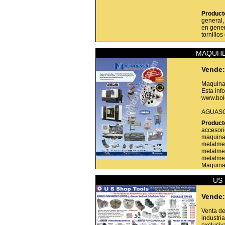
Product
general,
en gener
tornillo
MAQUHE
Vende:
Maquinar
Esta inf
www.bole
AGUASC
Product
accesori
maquina
metalmec
metalmec
metalmec
Maquina
US 
Vende:
Venta de
industri