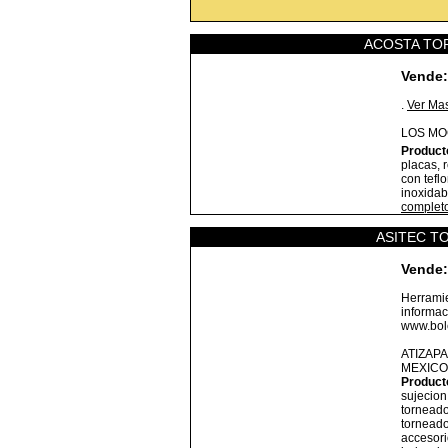
ACOSTA TO
Vende:
.
Ver Ma
LOS MO
Product
placas, 
con tefl
inoxidab
complet
ASITEC TO
Vende:
Herramie
informac
www.bole
ATIZAP
MEXICO
Product
sujecion
torneado
torneado
accesori