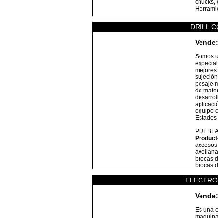
chucks, 
Herrami
DRILL C
Vende:
Somos u
especial
mejores 
sujeción
pesaje m
de mater
desarrol
aplicaci
equipo c
Estados 
PUEBLA
Product
accesos 
avellana
brocas d
brocas 
ELECTRO
Vende:
Es una e
maquinas