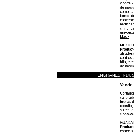
y corte 
de maqu
como, ce
tornos d
convenci
rectific
cilíndric
universa
Mas>
MEXICO
Product
afilador
centros 
hilo, el
de medic
ENGRANES INDUS
Vende:
Cortador
calibrad
brocas d
cobalto,
sujecion
sitio ww
GUADA
Product
especial