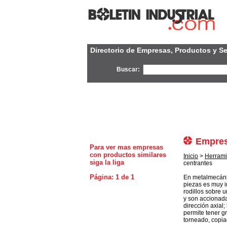
Directorio de Empresas, Productos y Se
Buscar:
Empres
Para ver mas empresas
con productos similares
Inicio
>
Herrami
siga la liga
centrantes
Página: 1 de 1
En metalmecánic
piezas es muy im
rodillos sobre 
y son accionada
dirección axial
permite tener g
torneado, copiad