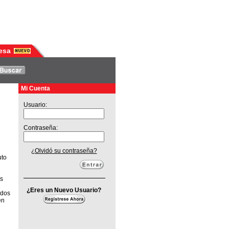
esa
Mi Cuenta
Usuario:
Contraseña:
¿Olvidó su contraseña?
uto
as
¿Eres un Nuevo Usuario?
ados
en