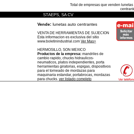
Total de empresas que venden
lunetas
centrant
STAEPS, SA CV
Vende:
lunetas auto centrantes
VENTA DE HERRAMIENTAS DE SUJECION
Esta informacion es exclusiva del sitio
www.boletinindustrial.com
Ver Mas>
HERMOSILLO,
SON
MEXICO
Productos de la empresa:
mandriles de
cambio rapido, chucks hidraulicos-
neumaticos, platos independientes, porta
herramientas giratorias, espigas, dispositivos
para el torneado de mordazas para
maquinaria estandar, portabrocas, mordazas
para chucks.
ver listado completo