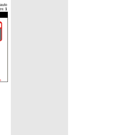
 auto
es
:
1