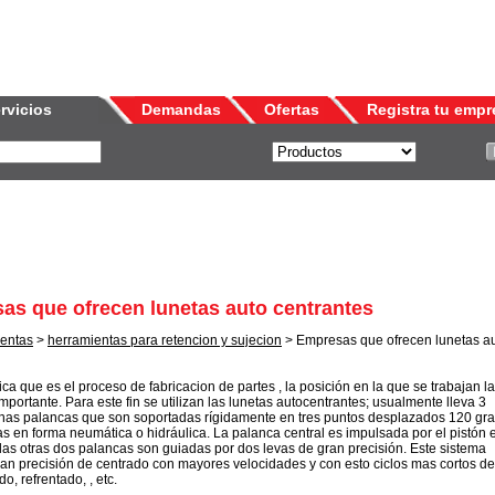
rvicios
Demandas
Ofertas
Registra tu empr
as que ofrecen lunetas auto centrantes
entas
>
herramientas para retencion y sujecion
> Empresas que ofrecen lunetas a
a que es el proceso de fabricacion de partes , la posición en la que se trabajan l
portante. Para este fin se utilizan las lunetas autocentrantes; usualmente lleva 3
unas palancas que son soportadas rígidamente en tres puntos desplazados 120 gr
s en forma neumática o hidráulica. La palanca central es impulsada por el pistón 
; las otras dos palancas son guiadas por dos levas de gran precisión. Este sistema
ran precisión de centrado con mayores velocidades y con esto ciclos mas cortos de
o, refrentado, , etc.