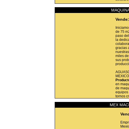
MAQUINA
Vende:
Iniciamo
de 75 m
paso del
la dedic
colabora
gracias
nuestras
miles de
sus prob
producc
AGUASC
MEXICO
Product
en maqui
de maqui
equipos 
tornos c
MEX MACH
Ven
Empre
Mexic