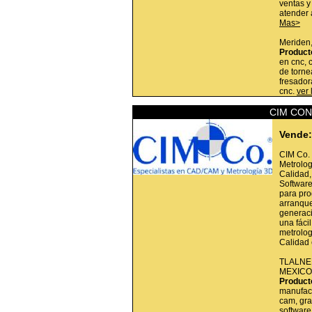
ventas y
atender 
Mas>
Meriden
Product
en cnc, 
de torne
fresador
cnc.
ver 
CIM CON
Vende:
CIM Co.
Metrolog
Calidad,
Softwar
para pr
arranque
generac
una fáci
metrolog
Calidad
TLALNE
MEXICO
Product
manufact
cam, gra
software