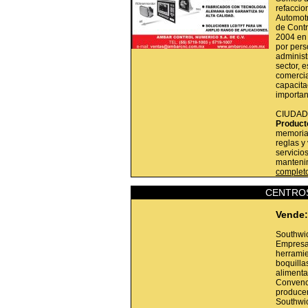
refaccio
Automotr
de Contr
2004 en
por pers
administ
sector, 
comercia
capacita
importa
CIUDAD
Product
memoria,
reglas y 
servicio
mantenim
complet
CENTRO
Vende:
Southwic
Empresa
herramie
boquilla
alimenta
Convenci
producen
Southwic