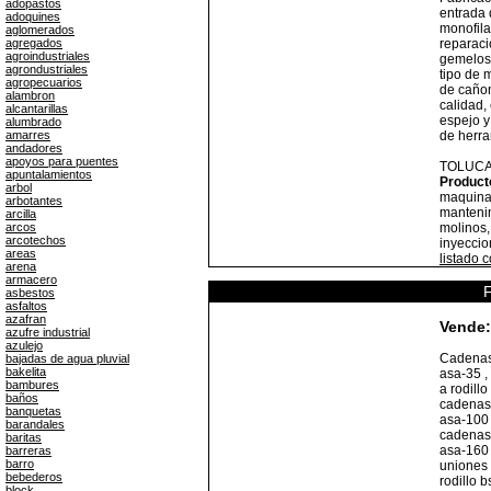
adopastos
entrada d
adoquines
monofila
aglomerados
agregados
reparaci
agroindustriales
gemelos;
agrondustriales
tipo de 
agropecuarios
de cañon
alambron
calidad,
alcantarillas
espejo y
alumbrado
amarres
de herr
andadores
apoyos para puentes
TOLUC
apuntalamientos
Product
arbol
maquinar
arbotantes
mantenim
arcilla
arcos
molinos,
arcotechos
inyeccio
areas
listado 
arena
armacero
F
asbestos
asfaltos
azafran
Vende:
azufre industrial
azulejo
Cadenas 
bajadas de agua pluvial
bakelita
asa-35 ,
bambures
a rodillo
baños
cadenas 
banquetas
asa-100 
barandales
cadenas 
baritas
asa-160 
barreras
barro
uniones 
bebederos
rodillo 
block