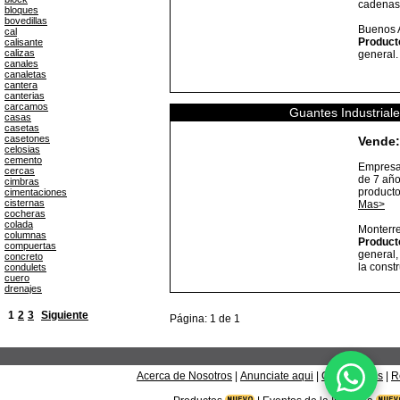
cadena
bloques
bovedillas
Buenos 
cal
Product
calisante
calizas
general
canales
canaletas
cantera
canterias
carcamos
Guantes Industrial
casas
casetas
casetones
Vende:
celosias
cemento
Empresa
cercas
de 7 año
cimbras
producto
cimentaciones
cisternas
Mas>
cocheras
colada
Monterr
columnas
Product
compuertas
general,
concreto
la const
condulets
cuero
drenajes
1
2
3
Siguiente
Página: 1 de 1
Acerca de Nosotros
|
Anunciate aqui
|
Contáctanos
|
R