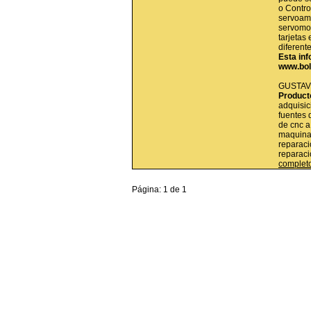
o Contro
servoamp
servomot
tarjetas 
diferent
Esta inf
www.bol
GUSTAV
Product
adquisic
fuentes 
de cnc a
maquinas
reparaci
reparac
complet
Página: 1 de 1