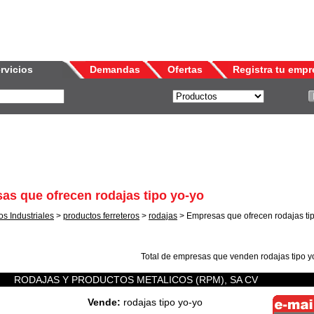
rvicios
Demandas
Ofertas
Registra tu empr
as que ofrecen rodajas tipo yo-yo
s Industriales
>
productos ferreteros
>
rodajas
> Empresas que ofrecen rodajas ti
Total de empresas que venden
rodajas tipo y
RODAJAS Y PRODUCTOS METALICOS (RPM), SA CV
Vende:
rodajas tipo yo-yo