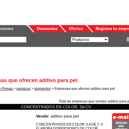
rvicios
Demandas
Ofertas
Registra tu empr
as que ofrecen aditivo para pet
s Primas
>
quimicos
>
pigmentos
> Empresas que ofrecen aditivo para pet
Total de empresas que venden
aditivo para 
CONCENTRADOS EN COLOR, SA CV
Vende:
aditivo para pet
CONCENTRADOS EN COLOR S.A DE C.V.
ELABORA DISPERSIONES DE COLOR