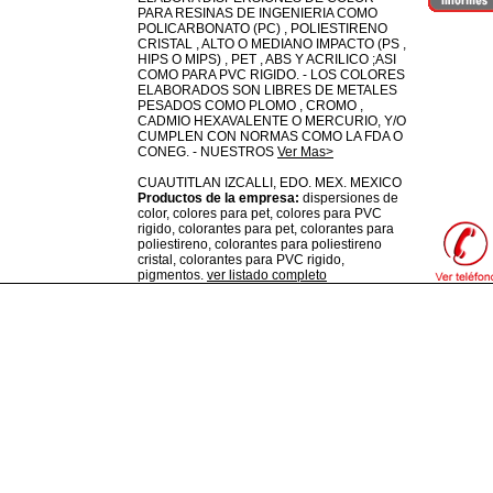
PARA RESINAS DE INGENIERIA COMO
POLICARBONATO (PC) , POLIESTIRENO
CRISTAL , ALTO O MEDIANO IMPACTO (PS ,
HIPS O MIPS) , PET , ABS Y ACRILICO ;ASI
COMO PARA PVC RIGIDO. - LOS COLORES
ELABORADOS SON LIBRES DE METALES
PESADOS COMO PLOMO , CROMO ,
CADMIO HEXAVALENTE O MERCURIO, Y/O
CUMPLEN CON NORMAS COMO LA FDA O
CONEG. - NUESTROS
Ver Mas>
CUAUTITLAN IZCALLI,
EDO. MEX.
MEXICO
Productos de la empresa:
dispersiones de
color, colores para pet, colores para PVC
rigido, colorantes para pet, colorantes para
poliestireno, colorantes para poliestireno
cristal, colorantes para PVC rigido,
pigmentos.
ver listado completo