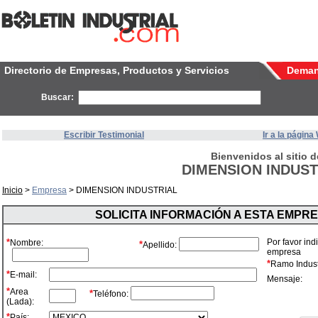
Directorio de Empresas, Productos y Servicios
Dema
Buscar:
Escribir Testimonial
Ir a la págin
Bienvenidos al sitio d
DIMENSION INDUST
Inicio
>
Empresa
> DIMENSION INDUSTRIAL
SOLICITA INFORMACIÓN A ESTA EMPR
*
Por favor ind
Nombre:
*
Apellido:
empresa
*
Ramo Industr
*
E-mail:
Mensaje:
*
Area
*
Teléfono:
(Lada):
*
País: