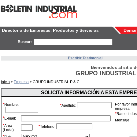
Directorio de Empresas, Productos y Servicios
Dema
Buscar:
Escribir Testimonial
Bienvenidos al sitio d
GRUPO INDUSTRIAL 
Inicio
>
Empresa
> GRUPO INDUSTRIAL P & C
SOLICITA INFORMACIÓN A ESTA EMPR
*
Por favor ind
Nombre:
*
Apellido:
empresa
*
Ramo Industr
*
E-mail:
Mensaje:
*
Area
*
Teléfono:
(Lada):
*
País: