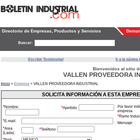
Directorio de Empresas, Productos y Servicios
Dema
Buscar:
Escribir Testimonial
Ir a la págin
Bienvenidos al sitio d
VALLEN PROVEEDORA I
Inicio
>
Empresa
> VALLEN PROVEEDORA INDUSTRIAL
SOLICITA INFORMACIÓN A ESTA EMPR
*
Por favor ind
Nombre:
*
Apellido:
empresa
*
Ramo Industr
*
E-mail:
Mensaje:
*
Area
*
Teléfono:
(Lada):
*
País: