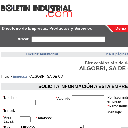
Directorio de Empresas, Productos y Servicios
Dema
Buscar:
Escribir Testimonial
Ir a la págin
Bienvenidos al sitio d
ALGOBRI, SA DE
Inicio
>
Empresa
> ALGOBRI, SA DE CV
SOLICITA INFORMACIÓN A ESTA EMPR
*
Por favor ind
Nombre:
*
Apellido:
empresa
*
Ramo Industr
*
E-mail:
Mensaje:
*
Area
*
Teléfono:
(Lada):
*
País: