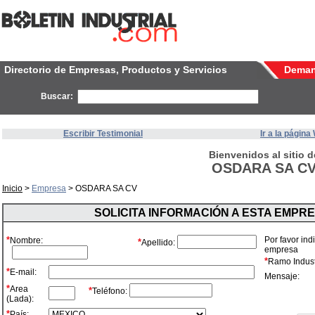
Directorio de Empresas, Productos y Servicios
Dema
Buscar:
Escribir Testimonial
Ir a la págin
Bienvenidos al sitio d
OSDARA SA C
Inicio
>
Empresa
> OSDARA SA CV
SOLICITA INFORMACIÓN A ESTA EMPR
*
Por favor ind
Nombre:
*
Apellido:
empresa
*
Ramo Industr
*
E-mail:
Mensaje:
*
Area
*
Teléfono:
(Lada):
*
País: