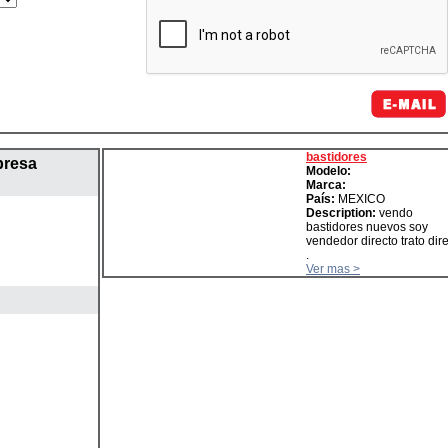
bastidores
presa
Modelo:
Marca:
País:
MEXICO
Description:
vendo
bastidores nuevos soy
vendedor directo trato dir
.
Ver mas >