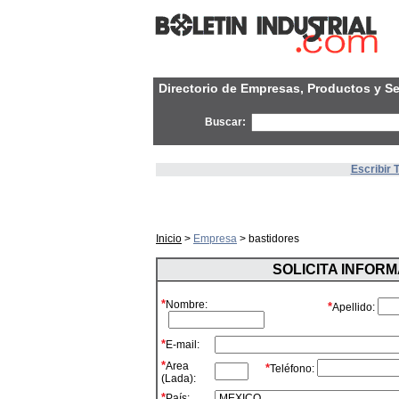
Directorio de Empresas, Productos y Se
Buscar:
Escribir 
Inicio
>
Empresa
> bastidores
SOLICITA INFOR
*
Nombre:
*
Apellido:
*
E-mail:
*
Area
*
Teléfono:
(Lada):
*
País: