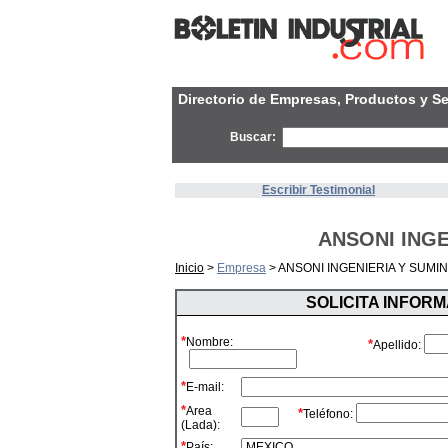
Directorio de Empresas, Productos y Se
Buscar:
Escribir Testimonial
ANSONI INGE
Inicio
>
Empresa
> ANSONI INGENIERIA Y SUMI
SOLICITA INFOR
*
Nombre:
*
Apellido:
*
E-mail:
*
Area
*
Teléfono:
(Lada):
*
País: