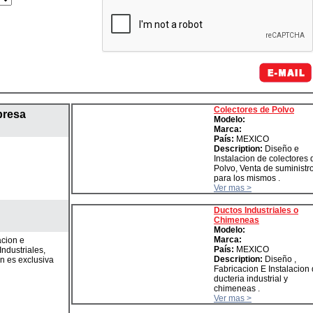
Colectores de Polvo
presa
Modelo:
Marca:
País:
MEXICO
Description:
Diseño e
Instalacion de colectores 
Polvo, Venta de suministr
para los mismos .
Ver mas >
Ductos Industriales o
Chimeneas
Modelo:
Marca:
acion e
País:
MEXICO
Industriales,
Description:
Diseño ,
n es exclusiva
Fabricacion E Instalacion
ducteria industrial y
chimeneas .
Ver mas >