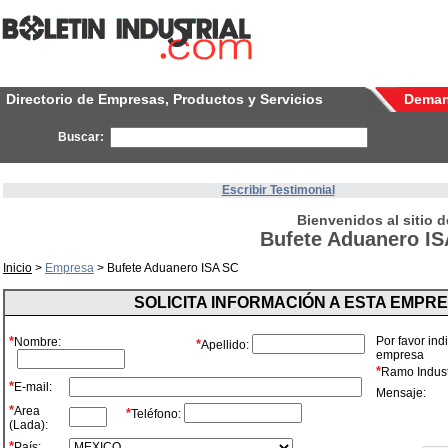
Directorio de Empresas, Productos y Servicios
Dema
Buscar:
Escribir Testimonial
Bienvenidos al sitio d
Bufete Aduanero I
Inicio
>
Empresa
> Bufete Aduanero ISA SC
SOLICITA INFORMACIÓN A ESTA EMPR
*
Por favor ind
Nombre:
*
Apellido:
empresa
*
Ramo Industr
*
E-mail:
Mensaje:
*
Area
*
Teléfono:
(Lada):
*
País: