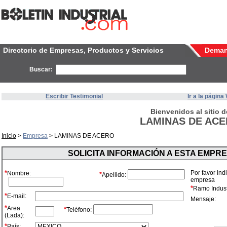
Directorio de Empresas, Productos y Servicios
Dema
Buscar:
Escribir Testimonial
Ir a la págin
Bienvenidos al sitio d
LAMINAS DE AC
Inicio
>
Empresa
> LAMINAS DE ACERO
SOLICITA INFORMACIÓN A ESTA EMPR
*
Por favor ind
Nombre:
*
Apellido:
empresa
*
Ramo Industr
*
E-mail:
Mensaje:
*
Area
*
Teléfono:
(Lada):
*
País: