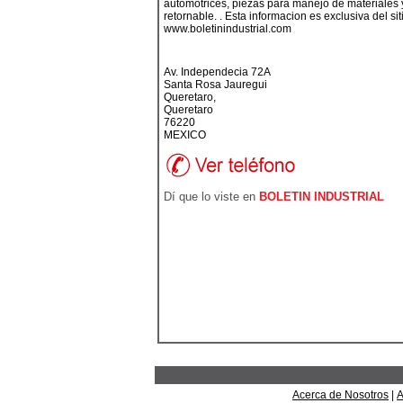
automotrices, piezas para manejo de materiale
retornable. . Esta informacion es exclusiva del sit
www.boletinindustrial.com
Av. Independecia 72A
Santa Rosa Jauregui
Queretaro,
Queretaro
76220
MEXICO
Dí que lo viste en
BOLETIN INDUSTRIAL
Acerca de Nosotros
|
A