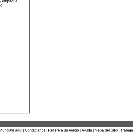
s y empaque
io
nunciate aqui
|
Contáctanos
|
Refiere a un Amigo
|
Ayuda
|
Mapa del Sitio
|
Trabaja