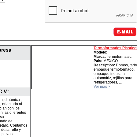
Termoformados Plastico
presa
Modelo:
Marca:
Termoformatec
País:
MEXICO
Description:
Domos, tari
empaque termoformado,
empaque industria
automotriz, rejillas para
refrigeradores, ...
Ver mas >
C.V.
:
n, dinámica ,
, orientado al
plan con los
n las diferentes
esa
mado de
erétaro. Contamos
 desarrollo y
o piezas