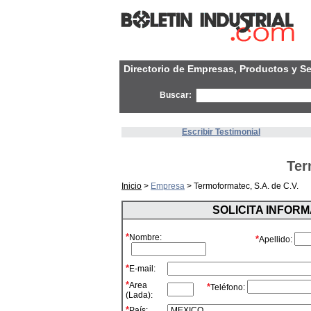
Directorio de Empresas, Productos y Se
Buscar:
Escribir Testimonial
Ter
Inicio
>
Empresa
> Termoformatec, S.A. de C.V.
SOLICITA INFOR
*
Nombre:
*
Apellido:
*
E-mail:
*
Area
*
Teléfono:
(Lada):
*
País: